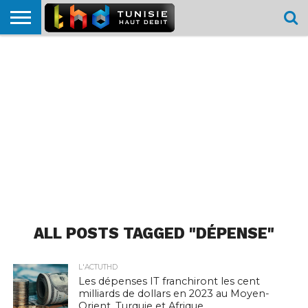
HOME
L’ACTUTHD
EN
PODCASTS
TEST
COMPARATIF
CARTE DE
CONTACT
BREF
DÉBIT
DÉBIT
COUVERTURE
MOBILE
MOBILE
ALL POSTS TAGGED "DÉPENSE"
L'ACTUTHD
Les dépenses IT franchiront les cent
milliards de dollars en 2023 au Moyen-
Orient, Turquie et Afrique