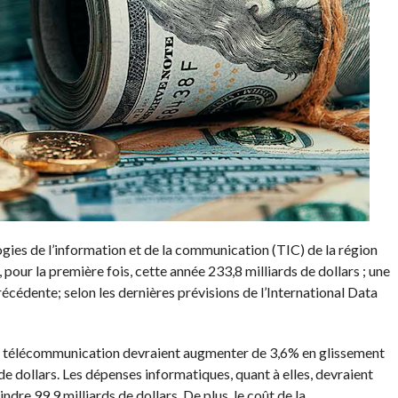
gies de l’information et de la communication
(TIC)
de la région
,
pour la première fois, cette année 233,8 milliards de dollars ;
une
écédente; selon les dernières prévisions de l’International Data
e télécommunication devraient augmenter de 3,6% en glissement
e dollars.
Les dépenses informatiques, quant à elles, devraient
ndre 99,9 milliards de dollars.
De plus, le coût de la