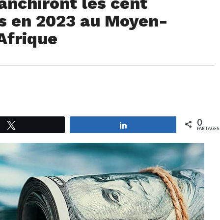
anchiront les cent
rs en 2023 au Moyen-
 Afrique
0
Tweetez
Partagez
PARTAGES