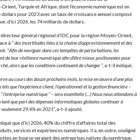
Orient, Turquie et Afrique
, dont l’économie numérique est en
de dollars pour 2023 avec un taux de croissance annuel composé
, d’ici 2026, les 74 milliards de dollars.
 directeur général régional d’
IDC
pour la région
Moyen-Orient,
face à ”
des incertitudes liées à la chaîne d’approvisionnement et des
nir.
“
Afin de naviguer dans ces tempêtes de perturbations, les
nt de leur résilience numérique afin d’être mieux positionnées pour
hé, alors que les conditions continuent de changer
“, a-t-il indiqué.
ve au cours des douze prochains mois, la mise en œuvre d’une plus
 tels que l’expérience
client
, l’opérationnel et la gestion financière –
 l’entreprise numérique ” – sera essentielle (…) N
ous nous attendons à
 tant que part des dépenses informatiques globales continuer à
re seulement 29,4% en 2021
“, a-t-il ajouté.
expliqué que d’ici 2026, 40% du chiffre d’affaires total des
oduits, services et expériences numériques.
Il a, en outre, souligné
 cotées en bourse seraient des entreprises natives du numérique.