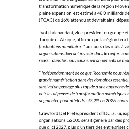
transformation numérique de la région
Moyen-
pleine expansion, est estimé à 48,8 milliards 
(
TCAC
)
de 16% attendu et devrait ainsi dépasser
Jyoti
Lalchandani
, vice-président du groupe et
Turquie et Afrique
, affirme que la région fera 
fluctuations monétaires
” au cours des mois à ve
organisations devront investir dans le renforceme
réussir dans les nouveaux environnements de marc
”
Indépendamment de ce que l’économie nous réser
grande numérisation dans des domaines essentiels
ainsi qu’un passage plus rapide à une approche de ”
voir les dépenses de transformation numérique en
augmenter, pour atteindre 43,2% en 2026, cont
Crawford
Del
Prete
, président d’
IDC
, a, lui, 
organisations
G2000
serait généré par des pr
que d’ici 2027, plus d’un tiers des entreprises