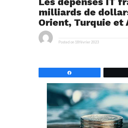
Les dépenses IT fr
milliards de dolla
Orient, Turquie et
ya
By
Posted on
18 février 2023
Partagez