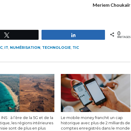
Meriem Choukaïr
0
Tweetez
Partagez
PARTAGES
DC
,
IT
,
NUMÉRISATION
,
TECHNOLOGIE
,
TIC
INS : à l’ère de la 5G et de la
Le mobile money franchit un cap
tique, les régions intérieures
historique avec plus de 2 milliards de
nisie sont de plus en plus
comptes enregistrés dans le monde