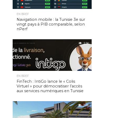
EN BREF
Navigation mobile : la Tunisie 3e sur
vingt pays à PIB comparable, selon
nPerf
2.1K
EN BREF
FinTech : IntiGo lance le « Colis
Virtuel » pour démocratiser l’accès
aux services numériques en Tunisie
2.0K