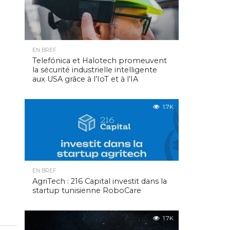
EN BREF
Telefónica et Halotech promeuvent
la sécurité industrielle intelligente
aux USA grâce à l’IoT et à l’IA
1.7K
EN BREF
AgriTech : 216 Capital investit dans la
startup tunisienne RoboCare
1.7K