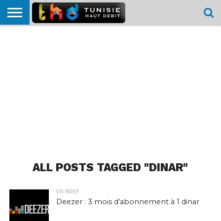
HOME
L’ACTUTHD
EN
PODCASTS
TEST
COMPARATIF
CARTE DE
CONTACT
BREF
DÉBIT
DÉBIT
COUVERTURE
MOBILE
MOBILE
ALL POSTS TAGGED "DINAR"
EN BREF
Deezer : 3 mois d’abonnement à 1 dinar