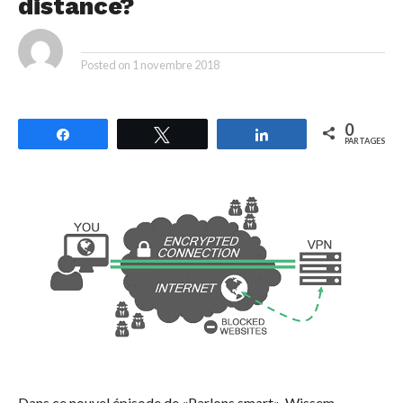
distance?
By
Posted on
1 novembre 2018
0
Partagez
Tweetez
Partagez
PARTAGES
Dans ce nouvel épisode de «Parlons smart», Wissem