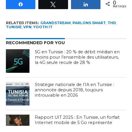
0
Partagez
Tweetez
Partagez
PARTAGES
RELATED ITEMS:
GRANDSTREAM
,
PARLONS SMART
,
THD
,
TUNISIE
,
VPN
,
YOOTH IT
RECOMMENDED FOR YOU
5G en Tunisie : 20 % de débit médian en
moins pour l’ensemble des utilisateurs,
la 4G seule recule de 28 %
Stratégie nationale de l’IA en Tunisie :
annoncée depuis 2018, toujours
introuvable en 2026
Rapport UIT 2025 : En Tunisie, un forfait
Internet mobile de 5 Go représente
1,53 % du Revenu National Brut par