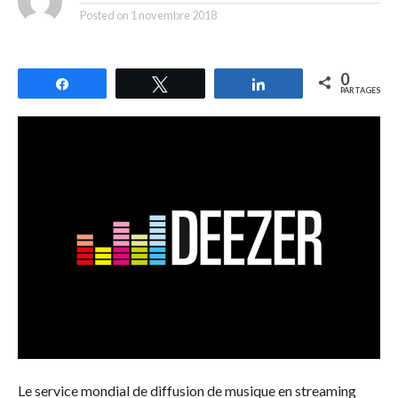
Posted on
1 novembre 2018
0
Partagez
Tweetez
Partagez
PARTAGES
Le service mondial de diffusion de musique en streaming