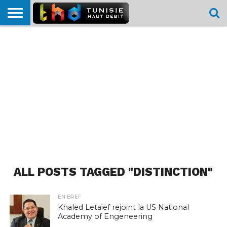
HOME
L’ACTUTHD
EN
PODCASTS
TEST
COMPARATIF
CARTE DE
CONTACT
BREF
DÉBIT
DÉBIT
COUVERTURE
MOBILE
MOBILE
ALL POSTS TAGGED "DISTINCTION"
EN BREF
Khaled Letaief rejoint la US National
Academy of Engeneering