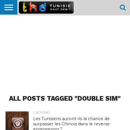
HOME
L’ACTUTHD
EN
PODCASTS
TEST
COMPARATIF
CARTE DE
CONTACT
BREF
DÉBIT
DÉBIT
COUVERTURE
MOBILE
MOBILE
ALL POSTS TAGGED "DOUBLE SIM"
L'ACTUTHD
Les Tunisiens auront-ils la chance de
surpasser les Chinois dans le reverse
engineering ?