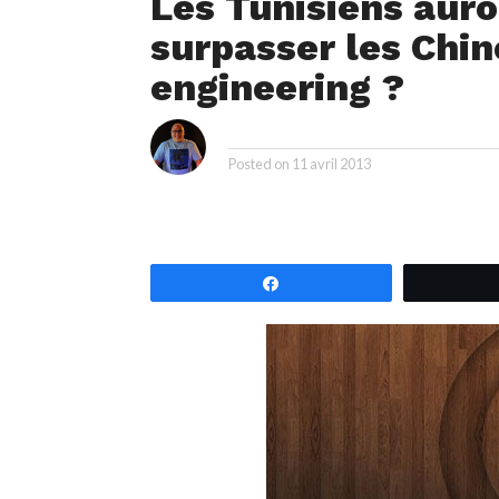
Les Tunisiens auro
surpasser les Chin
engineering ?
i
By
Posted on
11 avril 2013
Partagez