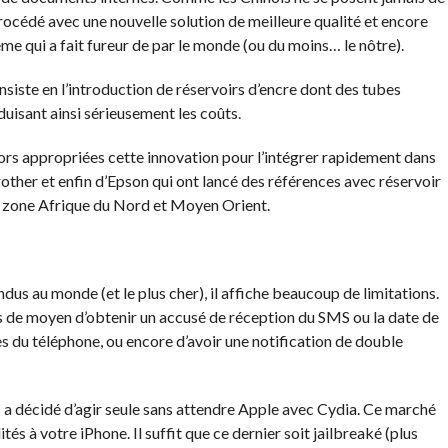
 procédé avec une nouvelle solution de meilleure qualité et encore
ème qui a fait fureur de par le monde (ou du moins… le nôtre).
iste en l’introduction de réservoirs d’encre dont des tubes
éduisant ainsi sérieusement les coûts.
rs appropriées cette innovation pour l’intégrer rapidement dans
Brother et enfin d’Epson qui ont lancé des références avec réservoir
la zone Afrique du Nord et Moyen Orient.
ndus au monde (et le plus cher), il affiche beaucoup de limitations.
as de moyen d’obtenir un accusé de réception du SMS ou la date de
nes du téléphone, ou encore d’avoir une notification de double
 a décidé d’agir seule sans attendre Apple avec Cydia. Ce marché
és à votre iPhone. Il suffit que ce dernier soit jailbreaké (plus