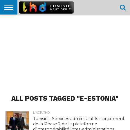
HOME
L’ACTUTHD
EN
PODCASTS
TEST
COMPARATIF
CARTE DE
CONTACT
BREF
DÉBIT
DÉBIT
COUVERTURE
MOBILE
MOBILE
ALL POSTS TAGGED "E-ESTONIA"
L'ACTUTHD
Tunisie – Services administratifs : lancement
de la Phase 2 de la plateforme
d’interopérabilité inter-administrations