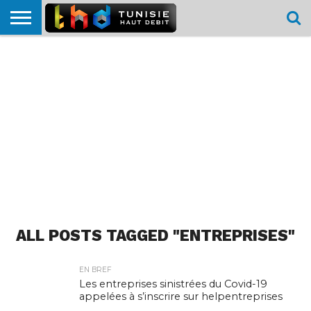
HOME
L’ACTUTHD
EN
PODCASTS
TEST
COMPARATIF
CARTE DE
CONTACT
BREF
DÉBIT
DÉBIT
COUVERTURE
MOBILE
MOBILE
ALL POSTS TAGGED "ENTREPRISES"
EN BREF
Les entreprises sinistrées du Covid-19
appelées à s’inscrire sur helpentreprises