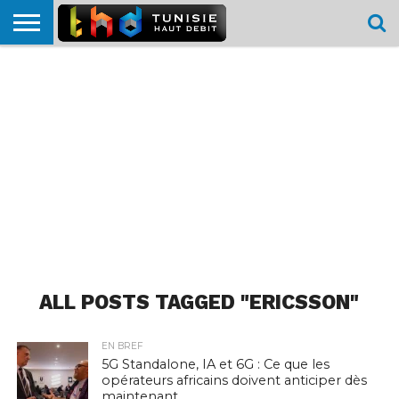
HOME
L’ACTUTHD
EN
PODCASTS
TEST
COMPARATIF
CARTE DE
CONTACT
BREF
DÉBIT
DÉBIT
COUVERTURE
MOBILE
MOBILE
ALL POSTS TAGGED "ERICSSON"
EN BREF
5G Standalone, IA et 6G : Ce que les
opérateurs africains doivent anticiper dès
maintenant