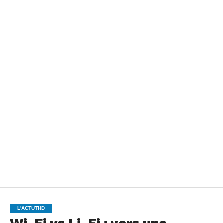
L'ACTUTHD
Wi-Fi vs Li-Fi : vers une