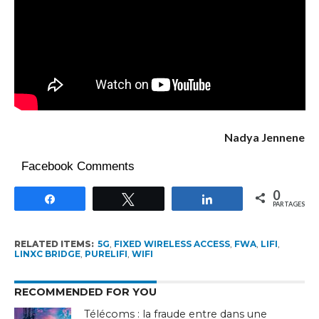
Nadya Jennene
Facebook Comments
0
Partagez
Tweetez
Partagez
PARTAGES
RELATED ITEMS:
5G
,
FIXED WIRELESS ACCESS
,
FWA
,
LIFI
,
LINXC BRIDGE
,
PURELIFI
,
WIFI
RECOMMENDED FOR YOU
Télécoms : la fraude entre dans une