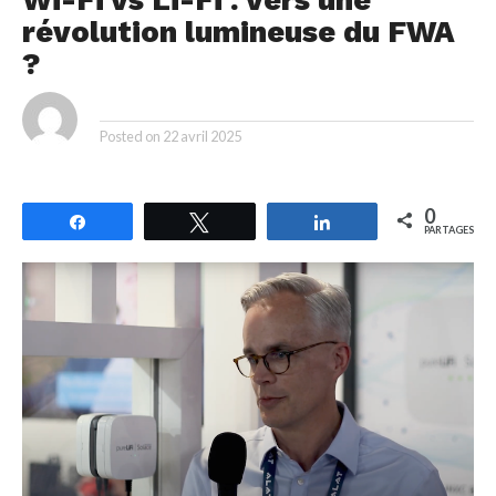
révolution lumineuse du FWA
?
By
Posted on
22 avril 2025
0
Partagez
Tweetez
Partagez
PARTAGES