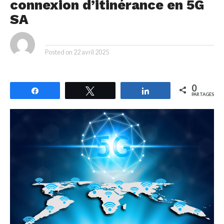
connexion d’itinérance en 5G
SA
By
Posted on
22 avril 2025
0
Partagez
Tweetez
Partagez
PARTAGES