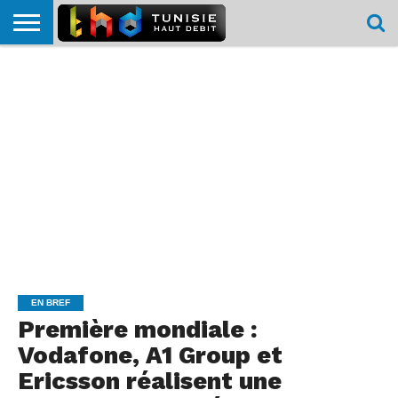
HOME
L’ACTUTHD
EN
PODCASTS
TEST
COMPARATIF
CARTE DE
CONTACT
BREF
DÉBIT
DÉBIT
COUVERTURE
MOBILE
MOBILE
EN BREF
Première mondiale :
Vodafone, A1 Group et
Ericsson réalisent une