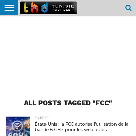
HOME
L’ACTUTHD
EN
PODCASTS
TEST
COMPARATIF
CARTE DE
CONTACT
BREF
DÉBIT
DÉBIT
COUVERTURE
MOBILE
MOBILE
ALL POSTS TAGGED "FCC"
EN BREF
États-Unis : la FCC autorise l’utilisation de la
bande 6 GHz pour les wearables