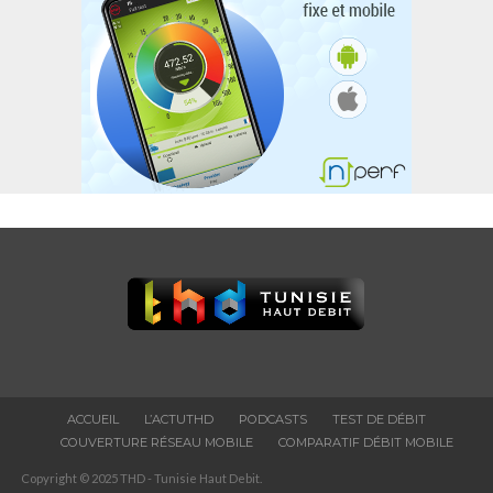
ACCUEIL
L’ACTUTHD
PODCASTS
TEST DE DÉBIT
COUVERTURE RÉSEAU MOBILE
COMPARATIF DÉBIT MOBILE
Copyright © 2025 THD - Tunisie Haut Debit.