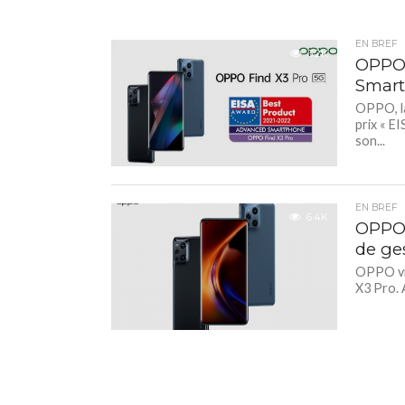
EN BREF
3.2K
OPPO 
Smart
OPPO, la
prix «
son...
EN BREF
6.4K
OPPO 
de ge
OPPO vie
X3 Pro. 