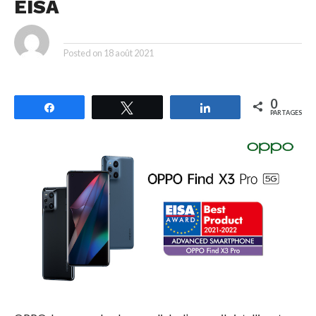
EISA
By
Posted on
18 août 2021
0
Partagez
Tweetez
Partagez
PARTAGES