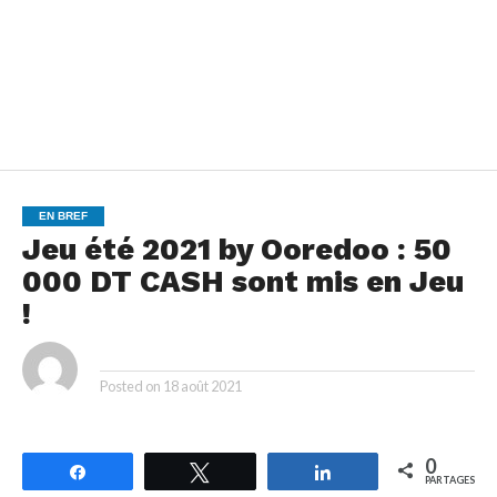
EN BREF
Jeu été 2021 by Ooredoo : 50
000 DT CASH sont mis en Jeu
!
By
Posted on
18 août 2021
0
Partagez
Tweetez
Partagez
PARTAGES