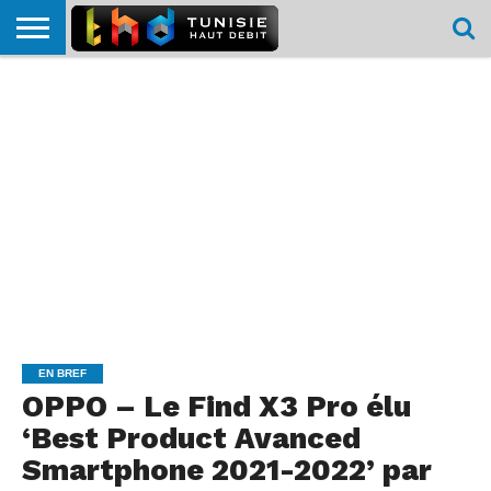
HOME
L’ACTUTHD
EN
PODCASTS
TEST
COMPARATIF
CARTE DE
CONTACT
BREF
DÉBIT
DÉBIT
COUVERTURE
MOBILE
MOBILE
EN BREF
OPPO – Le Find X3 Pro élu
‘Best Product Avanced
Smartphone 2021-2022’ par