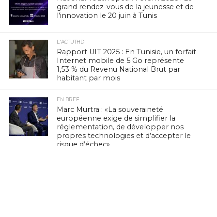
grand rendez-vous de la jeunesse et de
l’innovation le 20 juin à Tunis
L'ACTUTHD
Rapport UIT 2025 : En Tunisie, un forfait
Internet mobile de 5 Go représente
1,53 % du Revenu National Brut par
habitant par mois
EN BREF
Marc Murtra : «La souveraineté
européenne exige de simplifier la
réglementation, de développer nos
propres technologies et d’accepter le
risque d’échec»
EN BREF
Zenith Technology, LEADER en Tunisie,
présente ses solutions photovoltaïques
au BIG 5 Green Africa 2026