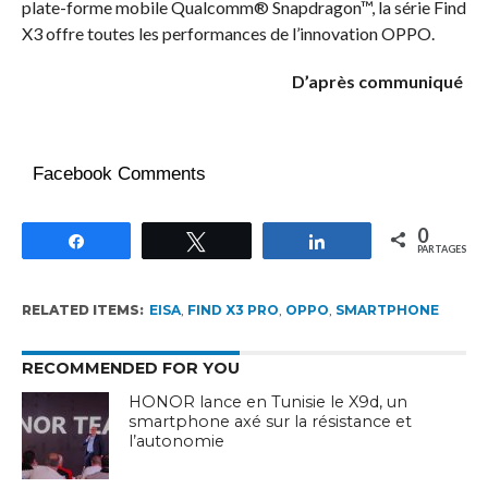
plate-forme mobile Qualcomm® Snapdragon™, la série Find
X3 offre toutes les performances de l’innovation OPPO.
D’après communiqué
Facebook Comments
0
Partagez
Tweetez
Partagez
PARTAGES
RELATED ITEMS:
EISA
,
FIND X3 PRO
,
OPPO
,
SMARTPHONE
RECOMMENDED FOR YOU
HONOR lance en Tunisie le X9d, un
smartphone axé sur la résistance et
l’autonomie