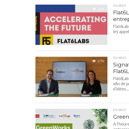
EN BREF
3.2K
Flat6
entre
Flat6Lab
les appe
EN BREF
2.7K
Signa
Flat6
Flat6Lab
afin de 
d’idées...
EN BREF
4.2K
Green
A l’heur