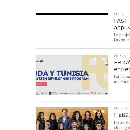
EN BREF
3.0K
FAST 
appuy
Le proje
l’Agence
EN BREF
2.3K
EBDA’
entre
Lancé par
membre d
EN BREF
2.8K
Flat6
Flat6Lab
closing d