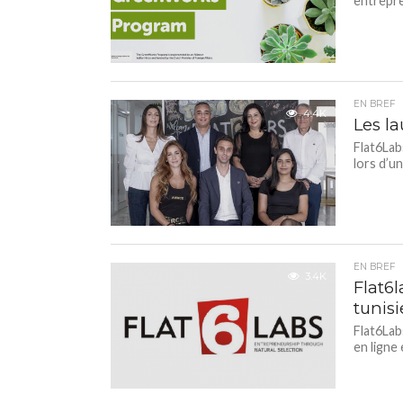
entrepre
EN BREF
4.4K
Les la
Flat6Lab
lors d’u
EN BREF
3.4K
Flat6
tunisi
Flat6Lab
en ligne