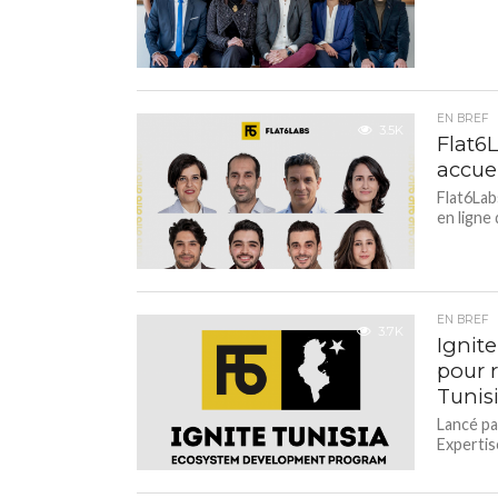
EN BREF
3.5K
Flat6
accue
Flat6Lab
en ligne 
EN BREF
3.7K
Ignit
pour 
Tunis
Lancé pa
Expertise