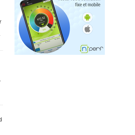
r
r
,
d