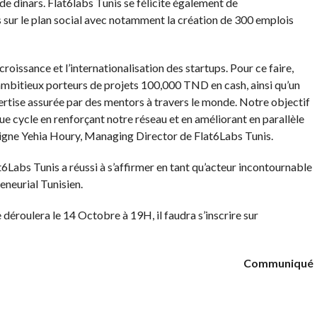
 de dinars. Flat6labs Tunis se félicite également de
sur le plan social avec notamment la création de 300 emplois
roissance et l’internationalisation des startups. Pour ce faire,
mbitieux porteurs de projets 100,000 TND en cash, ainsi qu’un
pertise assurée par des mentors à travers le monde. Notre objectif
ue cycle en renforçant notre réseau et en améliorant en parallèle
ouligne Yehia Houry, Managing Director de Flat6Labs Tunis.
t6Labs Tunis a réussi à s’affirmer en tant qu’acteur incontournable
eneurial Tunisien.
éroulera le 14 Octobre à 19H, il faudra s’inscrire sur
.
Communiqué