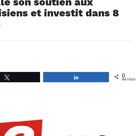
le son soutien aux
siens et investit dans 8
s
0
Tweetez
Partagez
PARTAGES