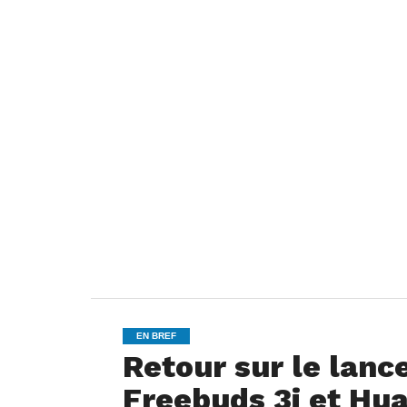
EN BREF
Retour sur le lan
Freebuds 3i et Hu