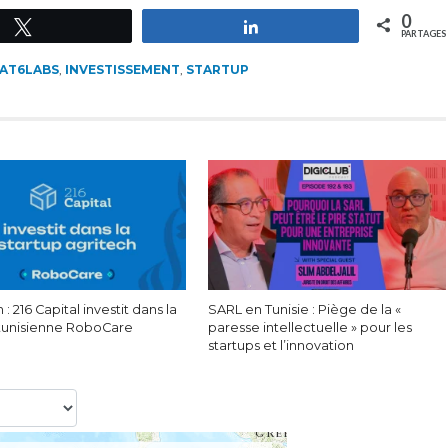
0
Tweetez
Partagez
PARTAGES
AT6LABS
,
INVESTISSEMENT
,
STARTUP
 : 216 Capital investit dans la
SARL en Tunisie : Piège de la «
 tunisienne RoboCare
paresse intellectuelle » pour les
startups et l’innovation