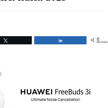
0
Tweetez
Partagez
PARTAGES