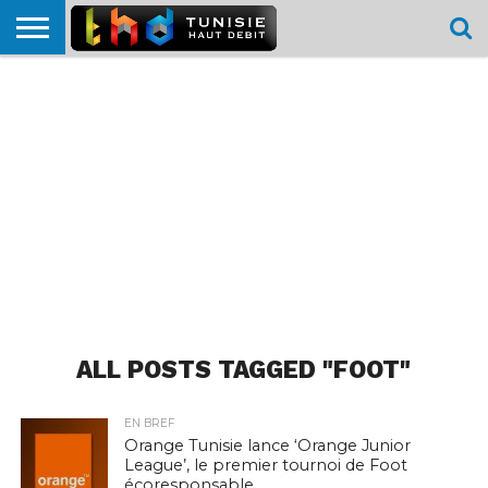
HOME
L’ACTUTHD
EN
PODCASTS
TEST
COMPARATIF
CARTE DE
CONTACT
BREF
DÉBIT
DÉBIT
COUVERTURE
MOBILE
MOBILE
ALL POSTS TAGGED "FOOT"
EN BREF
Orange Tunisie lance ‘Orange Junior
League’, le premier tournoi de Foot
écoresponsable