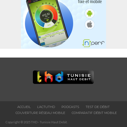
ACCUEIL
L’ACTUTHD
PODCASTS
TEST DE DÉBIT
COUVERTURE RÉSEAU MOBILE
COMPARATIF DÉBIT MOBILE
Copyright © 2025 THD - Tunisie Haut Debit.