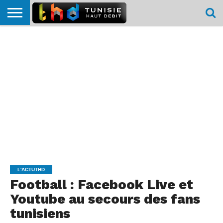
HOME
L’ACTUTHD
EN
PODCASTS
TEST
COMPARATIF
CARTE DE
CONTACT
BREF
DÉBIT
DÉBIT
COUVERTURE
MOBILE
MOBILE
L'ACTUTHD
Football : Facebook Live et
Youtube au secours des fans
tunisiens