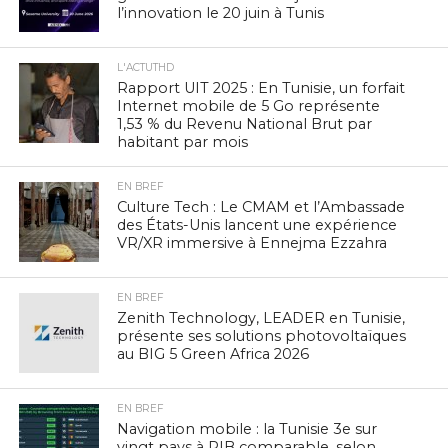
l’innovation le 20 juin à Tunis
L'ACTUTHD
Rapport UIT 2025 : En Tunisie, un forfait
Internet mobile de 5 Go représente
1,53 % du Revenu National Brut par
habitant par mois
EN BREF
Culture Tech : Le CMAM et l’Ambassade
des États-Unis lancent une expérience
VR/XR immersive à Ennejma Ezzahra
EN BREF
Zenith Technology, LEADER en Tunisie,
présente ses solutions photovoltaïques
au BIG 5 Green Africa 2026
EN BREF
Navigation mobile : la Tunisie 3e sur
vingt pays à PIB comparable, selon