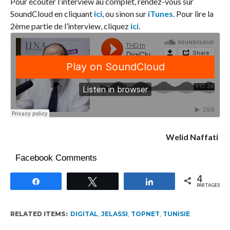
Pour écouter l’interview au complet, rendez-vous sur
SoundCloud en cliquant
ici
, ou sinon sur
iTunes
. Pour lire la
2ème partie de l’interview, cliquez
ici
.
Welid Naffati
Facebook Comments
4
Partagez
Tweetez
Partagez
PARTAGES
RELATED ITEMS:
DIGITAL
,
JELASSI
,
TOPNET
,
TUNISIE