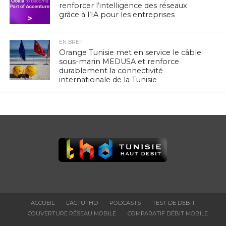
renforcer l’intelligence des réseaux
grâce à l’IA pour les entreprises
EN BREF
Orange Tunisie met en service le câble
sous-marin MEDUSA et renforce
durablement la connectivité
internationale de la Tunisie
ACCUEIL
L’ACTUTHD
PODCASTS
TEST DE DÉBIT
COUVERTURE RÉSEAU MOBILE
COMPARATIF DÉBIT MOBILE