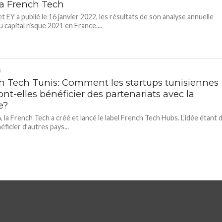
la French Tech
t EY a publié le 16 janvier 2022, les résultats de son analyse annuelle
 capital risque 2021 en France....
D
h Tech Tunis: Comment les startups tunisiennes
nt-elles bénéficier des partenariats avec la
e?
 la French Tech a créé et lancé le label French Tech Hubs. L’idée étant 
éficier d’autres pays...