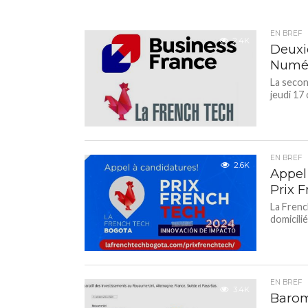
EN BREF
2.4K
Deuxi
Numér
La seco
jeudi 17
EN BREF
2.6K
Appel
Prix 
La Frenc
domicili
EN BREF
3.4K
Baromè