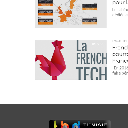
pour 
Le cabine
dédiée au
L'ACTUTH
7.3K
Frenc
pourro
Franc
En 2016,
faire bén