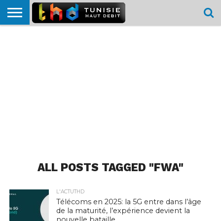
HOME
L’ACTUTHD
EN
PODCASTS
TEST
COMPARATIF
CARTE DE
CONTACT
BREF
DÉBIT
DÉBIT
COUVERTURE
MOBILE
MOBILE
ALL POSTS TAGGED "FWA"
L'ACTUTHD
Télécoms en 2025: la 5G entre dans l’âge
de la maturité, l’expérience devient la
nouvelle bataille