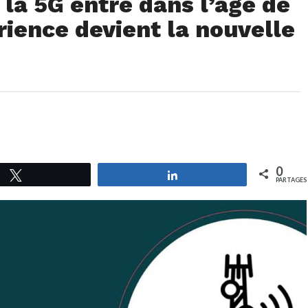
la 5G entre dans l’âge de
rience devient la nouvelle
0
Tweetez
Partagez
PARTAGES