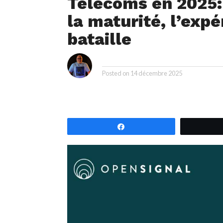
Télécoms en 2025: 
la maturité, l’expé
bataille
i
By
Posted on
14 décembre 2025
Partagez