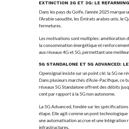
EXTINCTION 2G ET 3G: LE REFARMIN
Dans les pays du Golfe, l’année 2025 marque u
l’Arabie saoudite, les Émirats arabes unis, le 
fermetures.
Les motivations sont multiples: amélioration de
la consommation énergétique et renforcement d
aux réseaux 4G et 5G, permettant une meilleure
5G STANDALONE ET 5G ADVANCED: LE
Opensignal insiste sur un point clé: la 5G ne r
Dans plusieurs marchés d’Asie-Pacifique, ce b
réseaux 5G Standalone offrent des débits jusqu’
cent par rapport à la 5G non autonome.
La 5G Advanced, fondée sur les spécification
étape. Elle agit comme un pont technologique v
une automatisation accrue et une intégration ren
infrastructures.