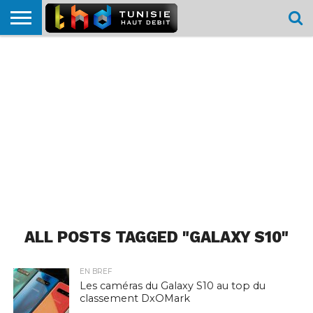
HOME
L’ACTUTHD
EN
PODCASTS
TEST
COMPARATIF
CARTE DE
CONTACT
BREF
DÉBIT
DÉBIT
COUVERTURE
MOBILE
MOBILE
ALL POSTS TAGGED "GALAXY S10"
EN BREF
Les caméras du Galaxy S10 au top du
classement DxOMark