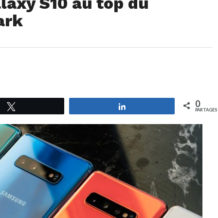
laxy S10 au top du
ark
0
Tweetez
Partagez
PARTAGES