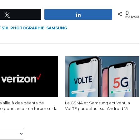
0
Tweetez
Partagez
PARTAGES
 S10
,
PHOTOGRAPHIE
,
SAMSUNG
s’allie à des géants de
La GSMA et Samsung activent la
rie pour lancer un forum sur la
VoLTE par défaut sur Android 15