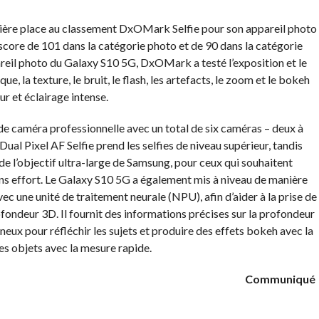
ière place au classement DxOMark Selfie pour son appareil photo
 score de 101 dans la catégorie photo et de 90 dans la catégorie
areil photo du Galaxy S10 5G, DxOMark a testé l’exposition et le
ue, la texture, le bruit, le flash, les artefacts, le zoom et le bokeh
ur et éclairage intense.
e caméra professionnelle avec un total de six caméras – deux à
 Dual Pixel AF Selfie prend les selfies de niveau supérieur, tandis
 de l’objectif ultra-large de Samsung, pour ceux qui souhaitent
ns effort. Le Galaxy S10 5G a également mis à niveau de manière
ec une unité de traitement neurale (NPU), afin d’aider à la prise de
ofondeur 3D. Il fournit des informations précises sur la profondeur
eux pour réfléchir les sujets et produire des effets bokeh avec la
es objets avec la mesure rapide.
Communiqué