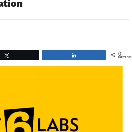
ation
0
Tweetez
Partagez
PARTAGES