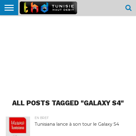
HOME
L’ACTUTHD
EN
PODCASTS
TEST
COMPARATIF
CARTE DE
CONTACT
BREF
DÉBIT
DÉBIT
COUVERTURE
MOBILE
MOBILE
ALL POSTS TAGGED "GALAXY S4"
EN BREF
Tunisiana lance à son tour le Galaxy S4