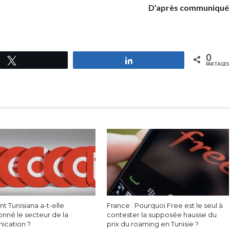
D’après communiqué
0
Tweetez
Partagez
PARTAGES
 Tunisiana a-t-elle
France : Pourquoi Free est le seul à
onné le secteur de la
contester la supposée hausse du
ication ?
prix du roaming en Tunisie ?