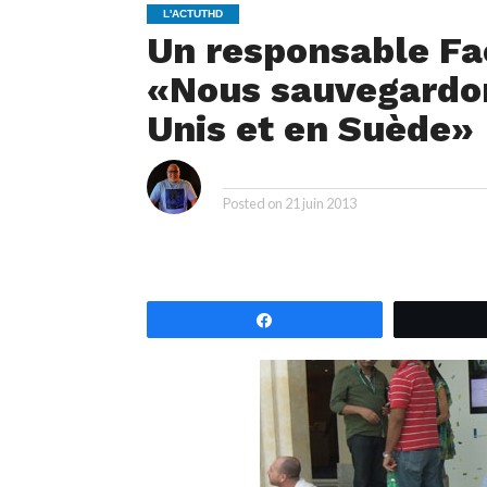
L'ACTUTHD
Un responsable Fa
«Nous sauvegardon
Unis et en Suède»
i
By
Posted on
21 juin 2013
Partagez