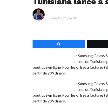
Tunisiana lance à 
i
By
Posted on
21 juin 2013
Partagez
Le Samsung Galaxy S4
clients de Tunisiana 
boutique en ligne. Pour les offres à factures (
partir de 299 dinars.
Le Samsung Galaxy S4
clients de Tunisiana 
boutique en ligne. Pour les offres à factures (
partir de 299 dinars.