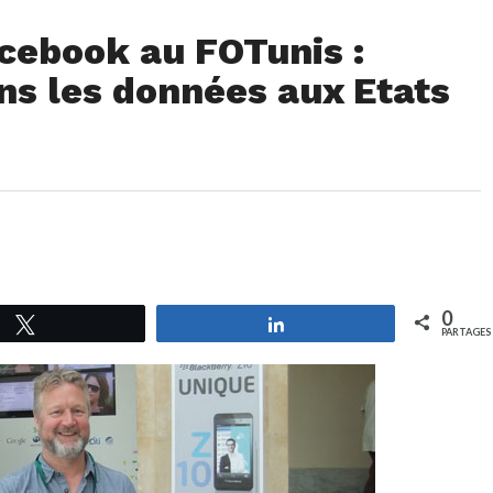
cebook au FOTunis :
s les données aux Etats
0
Tweetez
Partagez
PARTAGES