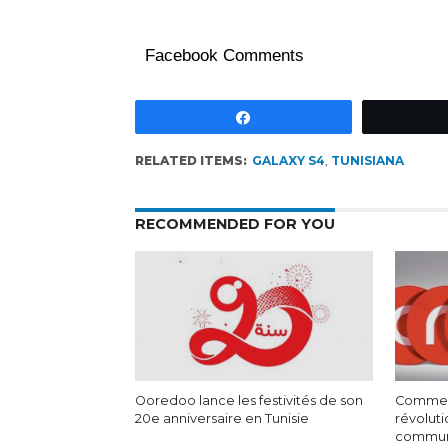
Facebook Comments
Partagez
RELATED ITEMS:
GALAXY S4
,
TUNISIANA
RECOMMENDED FOR YOU
Ooredoo lance les festivités de son
Comment
20e anniversaire en Tunisie
révoluti
commun