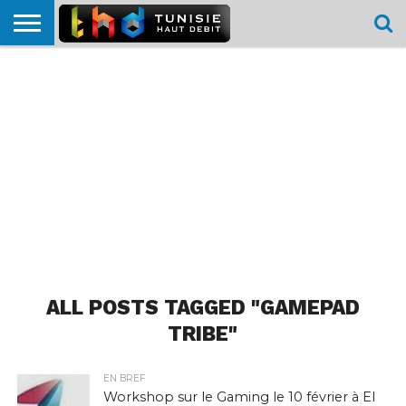
HOME
L’ACTUTHD
EN
PODCASTS
TEST
COMPARATIF
CARTE DE
CONTACT
BREF
DÉBIT
DÉBIT
COUVERTURE
MOBILE
MOBILE
ALL POSTS TAGGED "GAMEPAD
TRIBE"
EN BREF
Workshop sur le Gaming le 10 février à El