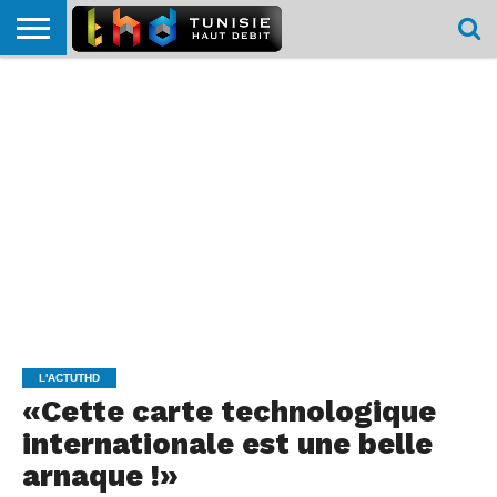
HOME
L’ACTUTHD
EN
PODCASTS
TEST
COMPARATIF
CARTE DE
CONTACT
BREF
DÉBIT
DÉBIT
COUVERTURE
MOBILE
MOBILE
L'ACTUTHD
«Cette carte technologique
internationale est une belle
arnaque !»