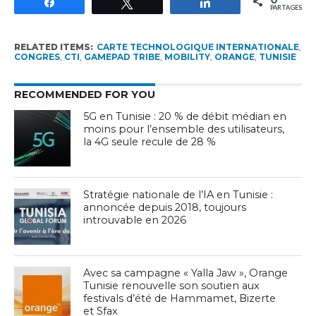
Partagez
Tweetez
Partagez
PARTAGES
RELATED ITEMS:
CARTE TECHNOLOGIQUE INTERNATIONALE
,
CONGRES
,
CTI
,
GAMEPAD TRIBE
,
MOBILITY
,
ORANGE
,
TUNISIE
RECOMMENDED FOR YOU
5G en Tunisie : 20 % de débit médian en
moins pour l’ensemble des utilisateurs,
la 4G seule recule de 28 %
Stratégie nationale de l’IA en Tunisie :
annoncée depuis 2018, toujours
introuvable en 2026
Avec sa campagne « Yalla Jaw », Orange
Tunisie renouvelle son soutien aux
festivals d’été de Hammamet, Bizerte
et Sfax