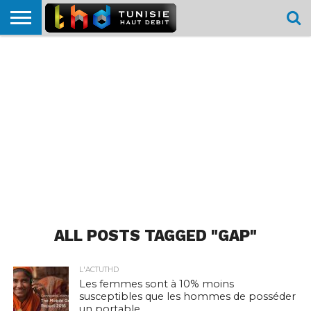
HOME
L’ACTUTHD
EN
PODCASTS
TEST
COMPARATIF
CARTE DE
CONTACT
BREF
DÉBIT
DÉBIT
COUVERTURE
MOBILE
MOBILE
ALL POSTS TAGGED "GAP"
L'ACTUTHD
Les femmes sont à 10% moins
susceptibles que les hommes de posséder
un portable