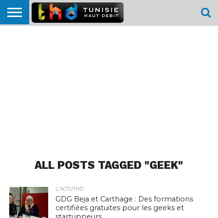
HOME
L’ACTUTHD
EN
PODCASTS
TEST
COMPARATIF
CARTE DE
CONTACT
BREF
DÉBIT
DÉBIT
COUVERTURE
MOBILE
MOBILE
ALL POSTS TAGGED "GEEK"
L'ACTUTHD
GDG Beja et Carthage : Des formations
certifiées gratuites pour les geeks et
startuppeurs