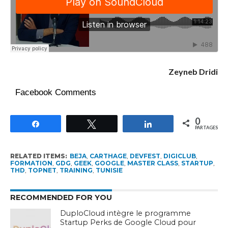
Zeyneb Dridi
Facebook Comments
0
Partagez
Tweetez
Partagez
PARTAGES
RELATED ITEMS:
BEJA
,
CARTHAGE
,
DEVFEST
,
DIGICLUB
,
FORMATION
,
GDG
,
GEEK
,
GOOGLE
,
MASTER CLASS
,
STARTUP
,
THD
,
TOPNET
,
TRAINING
,
TUNISIE
RECOMMENDED FOR YOU
DuploCloud intègre le programme
Startup Perks de Google Cloud pour