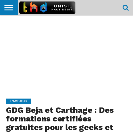
HOME
L’ACTUTHD
EN
PODCASTS
TEST
COMPARATIF
CARTE DE
CONTACT
BREF
DÉBIT
DÉBIT
COUVERTURE
MOBILE
MOBILE
L'ACTUTHD
GDG Beja et Carthage : Des
formations certifiées
gratuites pour les geeks et