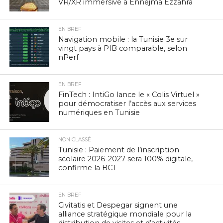
VR/XR immersive à Ennejma Ezzahra
EN BREF
Navigation mobile : la Tunisie 3e sur
vingt pays à PIB comparable, selon
nPerf
EN BREF
FinTech : IntiGo lance le « Colis Virtuel »
pour démocratiser l’accès aux services
numériques en Tunisie
NON CLASSÉ
Tunisie : Paiement de l’inscription
scolaire 2026-2027 sera 100% digitale,
confirme la BCT
EN BREF
Civitatis et Despegar signent une
alliance stratégique mondiale pour la
distribution de visites et d’activités