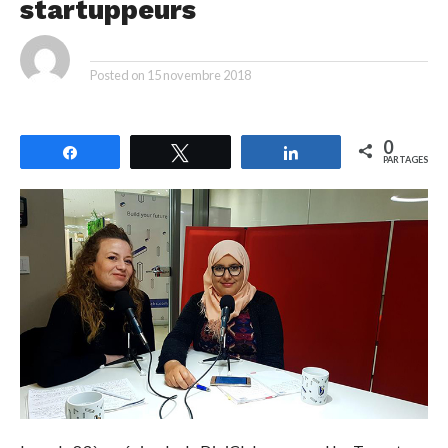
startuppeurs
By
Posted on
15 novembre 2018
0
Partagez
Tweetez
Partagez
PARTAGES