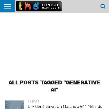
HOME
L’ACTUTHD
EN
PODCASTS
TEST
COMPARATIF
CARTE DE
CONTACT
BREF
DÉBIT
DÉBIT
COUVERTURE
MOBILE
MOBILE
ALL POSTS TAGGED "GENERATIVE
AI"
EN BREF
L’IA Générative : Un Marché à 644 Milliards