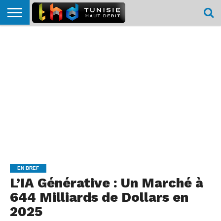
HOME
L’ACTUTHD
EN
PODCASTS
TEST
COMPARATIF
CARTE DE
CONTACT
BREF
DÉBIT
DÉBIT
COUVERTURE
MOBILE
MOBILE
EN BREF
L’IA Générative : Un Marché à
644 Milliards de Dollars en
2025