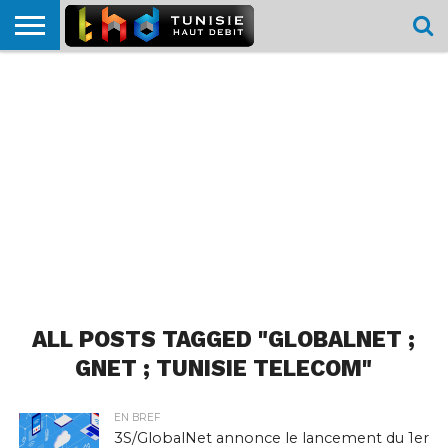
HOME
L’ACTUTHD
EN
PODCASTS
TEST
COMPARATIF
CARTE DE
CONTACT
BREF
DÉBIT
DÉBIT
COUVERTURE
MOBILE
MOBILE
ALL POSTS TAGGED "GLOBALNET ;
GNET ; TUNISIE TELECOM"
EN BREF
3S/GlobalNet annonce le lancement du 1er