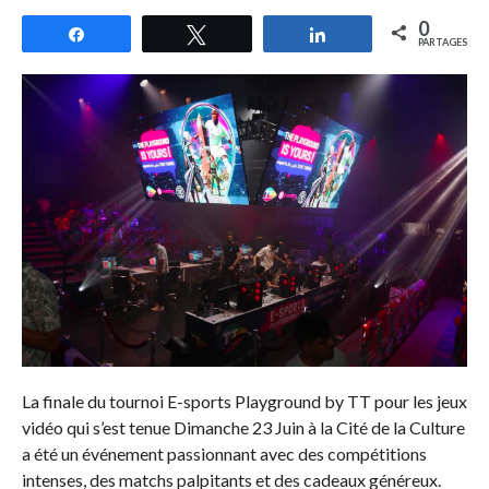
0
Partagez
Tweetez
Partagez
PARTAGES
La finale du tournoi E-sports Playground by TT pour les jeux
vidéo qui s’est tenue Dimanche 23 Juin à la Cité de la Culture
a été un événement passionnant avec des compétitions
intenses, des matchs palpitants et des cadeaux généreux.