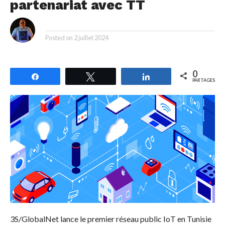
partenariat avec TT
By
Posted on
2 juillet 2024
0
Partagez
Tweetez
Partagez
PARTAGES
3S/GlobalNet lance le premier réseau public IoT en Tunisie