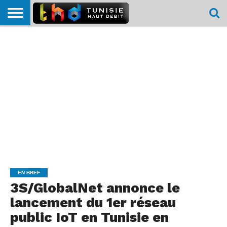
HOME
L’ACTUTHD
EN
PODCASTS
TEST
COMPARATIF
CARTE DE
CONTACT
BREF
DÉBIT
DÉBIT
COUVERTURE
MOBILE
MOBILE
EN BREF
3S/GlobalNet annonce le
lancement du 1er réseau
public IoT en Tunisie en