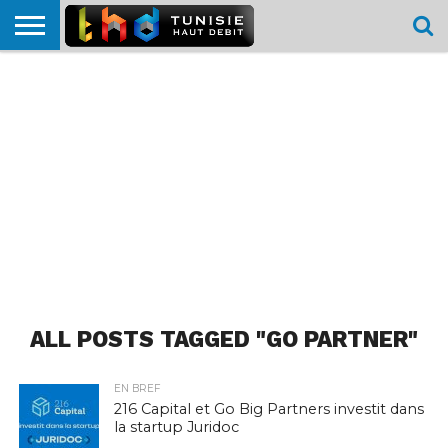
HOME
L’ACTUTHD
EN
PODCASTS
TEST
COMPARATIF
CARTE DE
CONTACT
BREF
DÉBIT
DÉBIT
COUVERTURE
MOBILE
MOBILE
ALL POSTS TAGGED "GO PARTNER"
EN BREF
216 Capital et Go Big Partners investit dans
la startup Juridoc