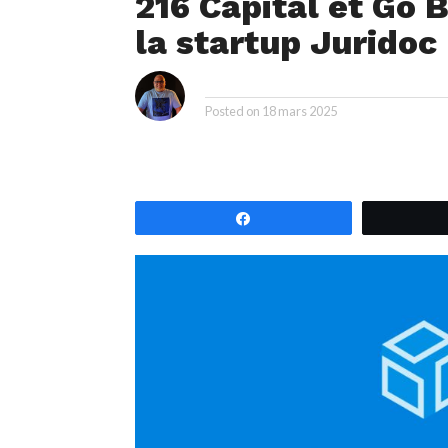
216 Capital et Go 
la startup Juridoc
i
By
Posted on
18 mars 2025
Partagez