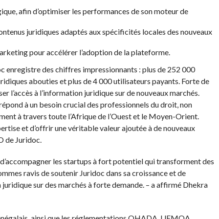
ique, afin d’optimiser les performances de son moteur de
ontenus juridiques adaptés aux spécificités locales des nouveaux
rketing pour accélérer l’adoption de la plateforme.
oc enregistre des chiffres impressionnants : plus de 252 000
diques abouties et plus de 4 000 utilisateurs payants. Forte de
er l’accès à l’information juridique sur de nouveaux marchés.
pond à un besoin crucial des professionnels du droit, non
ment à travers toute l’Afrique de l’Ouest et le Moyen-Orient.
tise et d’offrir une véritable valeur ajoutée à de nouveaux
O de Juridoc.
n d’accompagner les startups à fort potentiel qui transforment des
ommes ravis de soutenir Juridoc dans sa croissance et de
n juridique sur des marchés à forte demande. – a affirmé Dhekra
, sénégalais, ainsi que les réglementations OHADA, UEMOA,