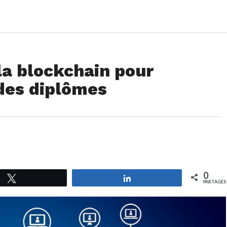
la blockchain pour
 des diplômes
0
Tweetez
Partagez
PARTAGES