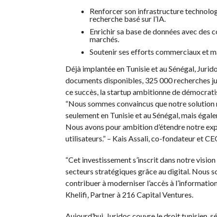
Renforcer son infrastructure technolog
recherche basé sur l’IA.
Enrichir sa base de données avec des c
marchés.
Soutenir ses efforts commerciaux et ma
Déjà implantée en Tunisie et au Sénégal, Jurid
documents disponibles, 325 000 recherches juri
ce succès, la startup ambitionne de démocratis
“Nous sommes convaincus que notre solution ré
seulement en Tunisie et au Sénégal, mais égale
Nous avons pour ambition d’étendre notre exper
utilisateurs.” – Kais Assali, co-fondateur et CE
“Cet investissement s’inscrit dans notre visio
secteurs stratégiques grâce au digital. Nous s
contribuer à moderniser l’accès à l’informatio
Khelifi, Partner à 216 Capital Ventures.
Aujourd’hui, Juridoc couvre le droit tunisien