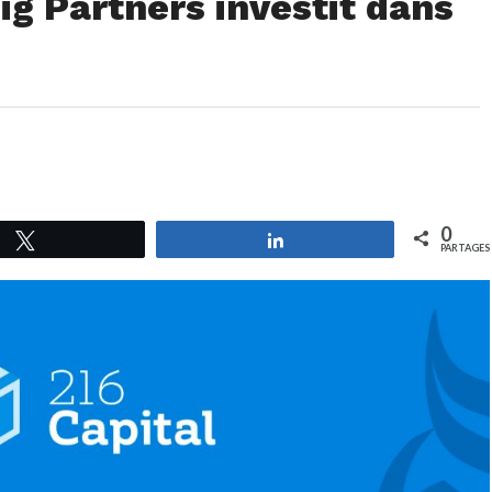
Big Partners investit dans
0
Tweetez
Partagez
PARTAGES