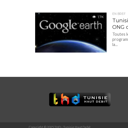
EN BREF
1.7K
Tunis
ONG de
Toutes l
program
la...
Copyright © 2025 THD - Tunisie Haut Debit.