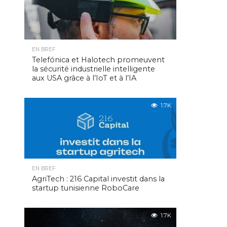
EN BREF
Telefónica et Halotech promeuvent
la sécurité industrielle intelligente
aux USA grâce à l’IoT et à l’IA
1.7K
EN BREF
AgriTech : 216 Capital investit dans la
startup tunisienne RoboCare
1.7K