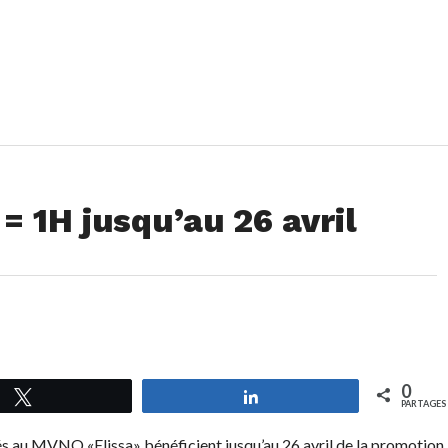
= 1H jusqu’au 26 avril
0
Tweetez
Partagez
PARTAGES
 au MVNO «Elissa» bénéficient jusqu’au 26 avril de la promotion