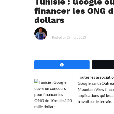
Tunisie : Google o
financer les ONG d
dollars
i
By
Posted on
29 mars 2013
Partagez
Toutes les associatio
Google Earth Outrea
Mountain View finance
applications qui les a
travail sur le terrain.