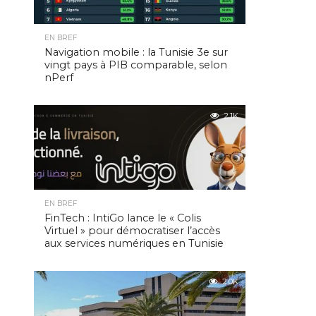
EN BREF
Navigation mobile : la Tunisie 3e sur
vingt pays à PIB comparable, selon
nPerf
2.1K
EN BREF
FinTech : IntiGo lance le « Colis
Virtuel » pour démocratiser l’accès
aux services numériques en Tunisie
2.0K