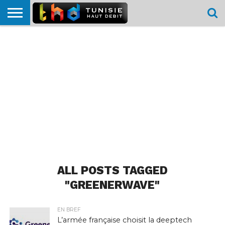
HOME
L’ACTUTHD
EN
PODCASTS
TEST
COMPARATIF
CARTE DE
CONTACT
BREF
DÉBIT
DÉBIT
COUVERTURE
MOBILE
MOBILE
ALL POSTS TAGGED
"GREENERWAVE"
EN BREF
L’armée française choisit la deeptech