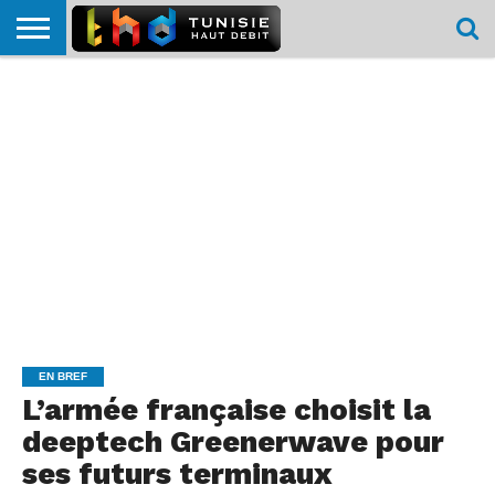
HOME
L’ACTUTHD
EN
PODCASTS
TEST
COMPARATIF
CARTE DE
CONTACT
BREF
DÉBIT
DÉBIT
COUVERTURE
MOBILE
MOBILE
EN BREF
L’armée française choisit la
deeptech Greenerwave pour
ses futurs terminaux