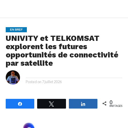
EN BREF
UNIVITY et TELKOMSAT
explorent les futures
opportunités de connectivité
par satellite
By
Posted on
7 juillet 2026
0
Partagez
Tweetez
Partagez
PARTAGES