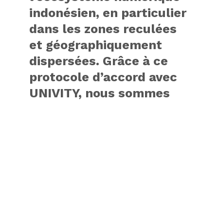
indonésien, en particulier
dans les zones reculées
et géographiquement
dispersées. Grâce à ce
protocole d’accord avec
UNIVITY, nous sommes
impatients d’explorer
comment les
architectures
satellitaires émergentes
et les futures capacités
des réseaux non
terrestres pourraient