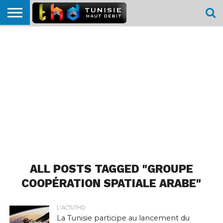
HOME
L’ACTUTHD
EN
PODCASTS
TEST
COMPARATIF
CARTE DE
CONTACT
BREF
DÉBIT
DÉBIT
COUVERTURE
MOBILE
MOBILE
ALL POSTS TAGGED "GROUPE
COOPÉRATION SPATIALE ARABE"
L'ACTUTHD
La Tunisie participe au lancement du