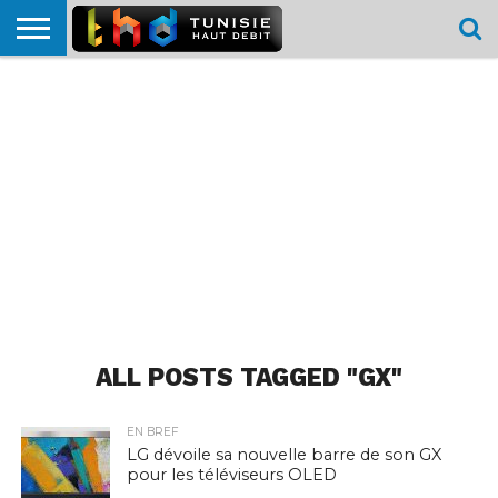
HOME
L’ACTUTHD
EN
PODCASTS
TEST
COMPARATIF
CARTE DE
CONTACT
BREF
DÉBIT
DÉBIT
COUVERTURE
MOBILE
MOBILE
ALL POSTS TAGGED "GX"
EN BREF
LG dévoile sa nouvelle barre de son GX
pour les téléviseurs OLED