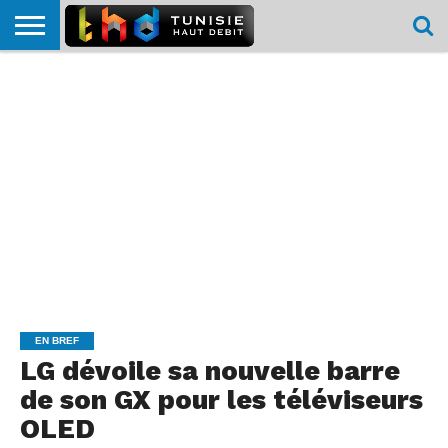
HOME
L’ACTUTHD
EN
PODCASTS
TEST
COMPARATIF
CARTE DE
CONTACT
BREF
DÉBIT
DÉBIT
COUVERTURE
MOBILE
MOBILE
EN BREF
LG dévoile sa nouvelle barre
de son GX pour les téléviseurs
OLED