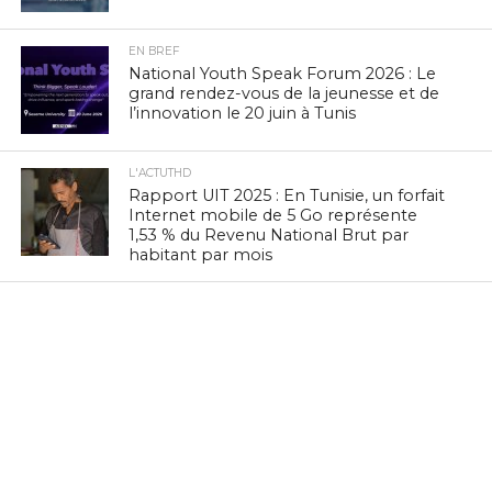
EN BREF
National Youth Speak Forum 2026 : Le
grand rendez-vous de la jeunesse et de
l’innovation le 20 juin à Tunis
L'ACTUTHD
Rapport UIT 2025 : En Tunisie, un forfait
Internet mobile de 5 Go représente
1,53 % du Revenu National Brut par
habitant par mois
EN BREF
Marc Murtra : «La souveraineté
européenne exige de simplifier la
réglementation, de développer nos
propres technologies et d’accepter le
risque d’échec»
EN BREF
Zenith Technology, LEADER en Tunisie,