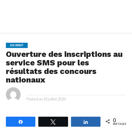
EN BREF
Ouverture des inscriptions au
service SMS pour les
résultats des concours
nationaux
By
Posted on
10 juillet 2020
0
Partagez
Tweetez
Partagez
PARTAGES