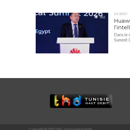
EN BREF
952
Huawe
l’inte
Dans le 
Summit (
Copyright © 2025 THD - Tunisie Haut Debit.