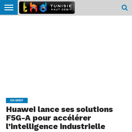
HOME
L’ACTUTHD
EN
PODCASTS
TEST
COMPARATIF
CARTE DE
CONTACT
BREF
DÉBIT
DÉBIT
COUVERTURE
MOBILE
MOBILE
EN BREF
Huawei lance ses solutions
F5G-A pour accélérer
l’intelligence industrielle