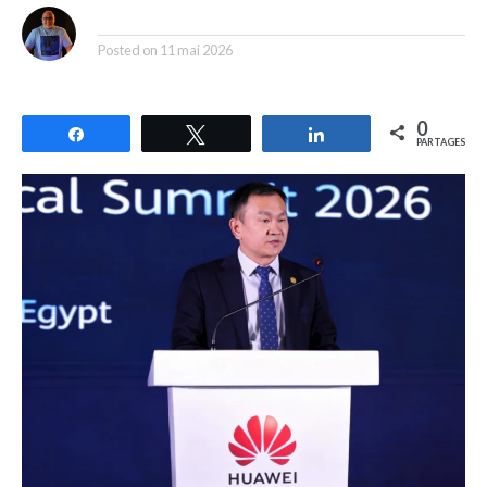
By
Posted on
11 mai 2026
0
Partagez
Tweetez
Partagez
PARTAGES