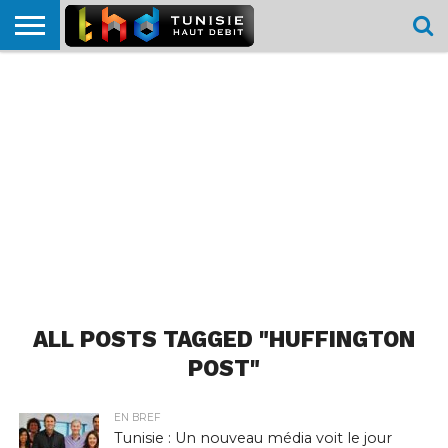
HOME
L’ACTUTHD
EN
PODCASTS
TEST
COMPARATIF
CARTE DE
CONTACT
BREF
DÉBIT
DÉBIT
COUVERTURE
MOBILE
MOBILE
ALL POSTS TAGGED "HUFFINGTON
POST"
EN BREF
Tunisie : Un nouveau média voit le jour