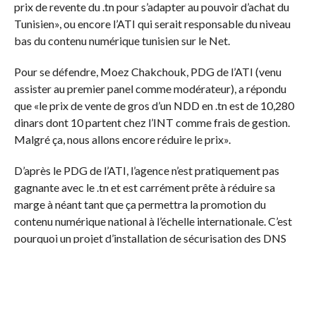
prix de revente du .tn pour s’adapter au pouvoir d’achat du
Tunisien», ou encore l’ATI qui serait responsable du niveau
bas du contenu numérique tunisien sur le Net.
Pour se défendre, Moez Chakchouk, PDG de l’ATI (venu
assister au premier panel comme modérateur), a répondu
que «le prix de vente de gros d’un NDD en .tn est de 10,280
dinars dont 10 partent chez l’INT comme frais de gestion.
Malgré ça, nous allons encore réduire le prix».
D’après le PDG de l’ATI, l’agence n’est pratiquement pas
gagnante avec le .tn et est carrément prête à réduire sa
marge à néant tant que ça permettra la promotion du
contenu numérique national à l’échelle internationale. C’est
pourquoi un projet d’installation de sécurisation des DNS
tunisiens sur le continent africain est en cours d’étude.
Et pour réduire la sortie de devises pour le rachat des noms
de domaines génériques (comme le .com ou .net), M.