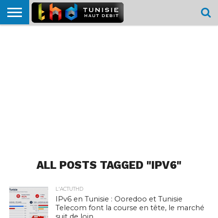
HOME
L’ACTUTHD
EN
PODCASTS
TEST
COMPARATIF
CARTE DE
CONTACT
BREF
DÉBIT
DÉBIT
COUVERTURE
MOBILE
MOBILE
ALL POSTS TAGGED "IPV6"
L'ACTUTHD
IPv6 en Tunisie : Ooredoo et Tunisie
Telecom font la course en tête, le marché
suit de loin