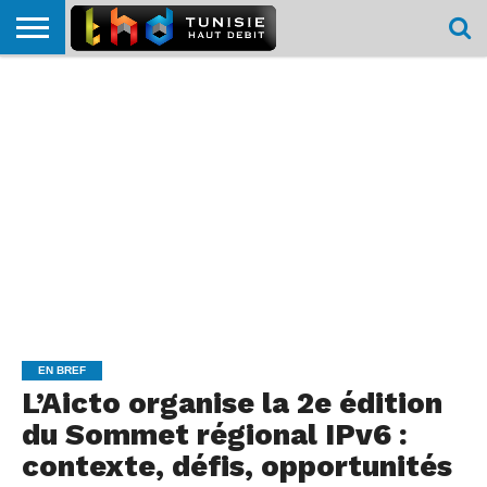
HOME
L’ACTUTHD
EN
PODCASTS
TEST
COMPARATIF
CARTE DE
CONTACT
BREF
DÉBIT
DÉBIT
COUVERTURE
MOBILE
MOBILE
EN BREF
L’Aicto organise la 2e édition
du Sommet régional IPv6 :
contexte, défis, opportunités