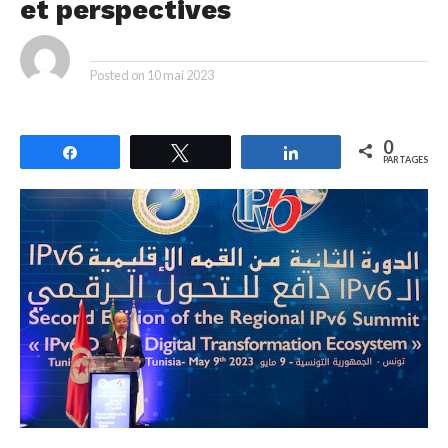
et perspectives
By
Posted on
10 mai 2023
0
Partagez
Tweetez
Partagez
PARTAGES