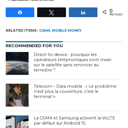
0
Partagez
Tweetez
Partagez
PARTAGES
RELATED ITEMS:
GSMA
,
MOBILE MONEY
RECOMMENDED FOR YOU
Direct-to-device : pourquoi les
opérateurs téléphoniques vont miser
sur le satellite sans renoncer au
terrestre ?
Telecom – Data mobile : « Le problème
n’est plus la couverture, c’est le
terminal !»
La GSMA et Samsung activent la VoLTE
par défaut sur Android 15