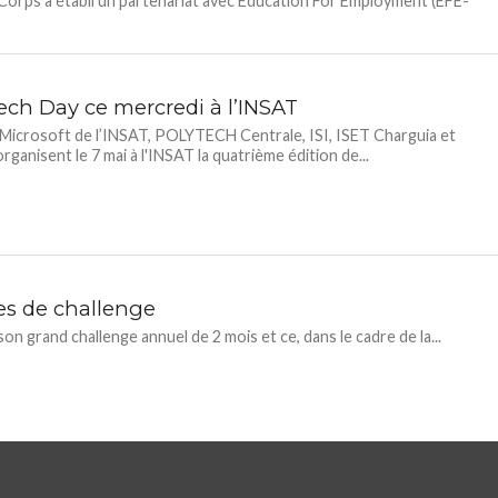
Corps a établi un partenariat avec Education For Employment (EFE-
ech Day ce mercredi à l’INSAT
 Microsoft de l’INSAT, POLYTECH Centrale, ISI, ISET Charguia et
ganisent le 7 mai à l'INSAT la quatrième édition de...
es de challenge
son grand challenge annuel de 2 mois et ce, dans le cadre de la...