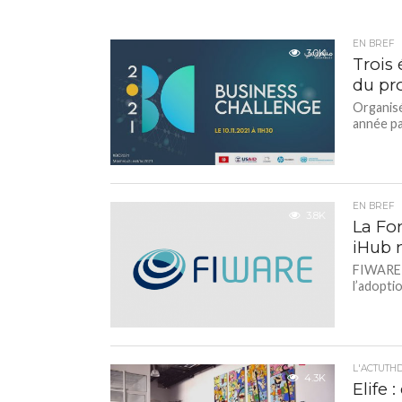
EN BREF
3.0K
Trois 
du pr
Organisé
année pa
EN BREF
3.8K
La Fo
iHub 
FIWARE F
l’adopti
L'ACTUTH
4.3K
Elife 