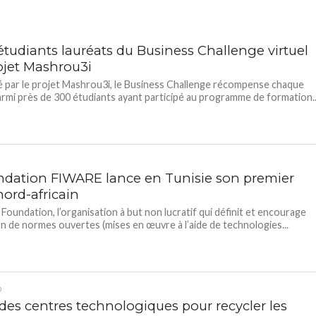
étudiants lauréats du Business Challenge virtuel
ojet Mashrou3i
 par le projet Mashrou3i, le Business Challenge récompense chaque
rmi près de 300 étudiants ayant participé au programme de formation..
ndation FIWARE lance en Tunisie son premier
nord-africain
oundation, l’organisation à but non lucratif qui définit et encourage
on de normes ouvertes (mises en œuvre à l’aide de technologies...
D
: des centres technologiques pour recycler les