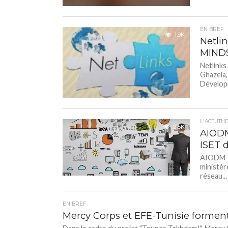
EN BREF
1.9K
Netli
MIND
Netlinks
Ghazela
Dévelop
L'ACTUTH
2.5K
AIODM
ISET d
AIODM Tu
ministèr
réseau...
EN BREF
Mercy Corps et EFE-Tunisie forment