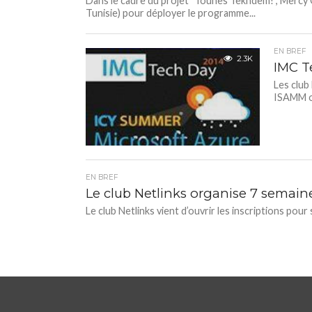
Dans le cadre du projet "Tounes Tekhdem!", Mercy 
Tunisie) pour déployer le programme...
EN BREF
2.3K
IMC T
Les club
ISAMM or
EN BREF
Le club Netlinks organise 7 semain
Le club Netlinks vient d’ouvrir les inscriptions pour 