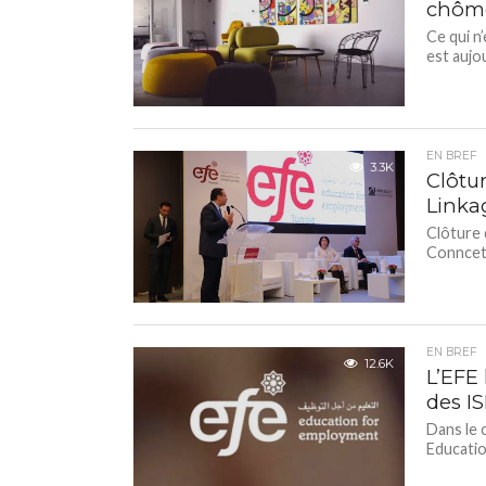
chôme
Ce qui n
est aujo
EN BREF
3.3K
Clôtu
Linka
Clôture 
Connceti
EN BREF
12.6K
L’EFE 
des IS
Dans le 
Educatio