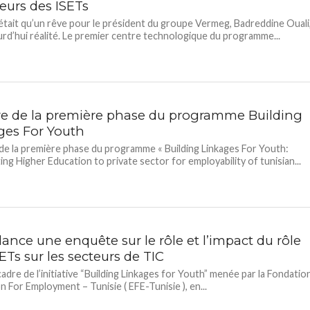
urs des ISETs
’était qu’un rêve pour le président du groupe Vermeg, Badreddine Ouali
urd’hui réalité. Le premier centre technologique du programme...
re de la première phase du programme Building
ges For Youth
de la première phase du programme « Building Linkages For Youth:
ng Higher Education to private sector for employability of tunisian...
lance une enquête sur le rôle et l’impact du rôle
ETs sur les secteurs de TIC
cadre de l’initiative “Building Linkages for Youth” menée par la Fondatio
n For Employment – Tunisie ( EFE-Tunisie ), en...